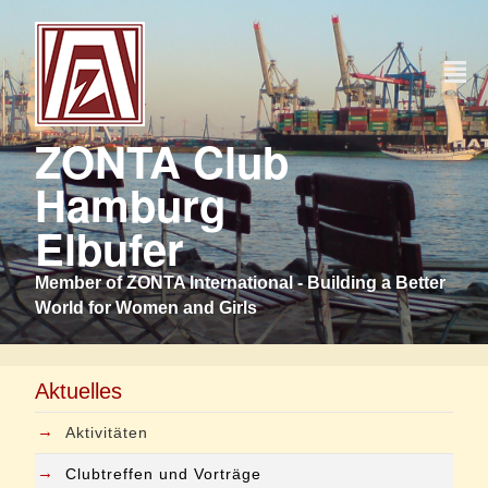
²
ZONTA Club
Hamburg
Elbufer
Member of ZONTA International - Building a Better
World for Women and Girls
Aktuelles
→
Aktivitäten
→
Clubtreffen und Vorträge